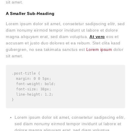
sit amet.
A Smaller Sub-Heading
Lorem ipsum dolor sit amet, consetetur sadipscing elitr, sed
diam nonumy eirmod tempor invidunt ut labore et dolore
magna aliquyam erat, sed diam voluptua.
At vero
eos et
accusam et justo duo dolores et ea rebum. Stet clita kasd
gubergren, no sea takimata sanctus est
Lorem ipsum
dolor
sit amet.
.post-title {

  margin: 0 0 5px;

  font-weight: bold;

  font-size: 38px;

  line-height: 1.2;

}
Lorem ipsum dolor sit amet, consetetur sadipscing elitr,
sed diam nonumy eirmod tempor invidunt ut labore et
dolore magna aliquyam erat, sed diam voluptua.