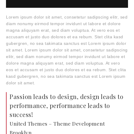
Lorem ipsum dolor sit amet, consetetur sadipscing elitr, sed
diam nonumy eirmod tempor invidunt ut labore et dolore
magna aliquyam erat, sed diam voluptua. At vero eos et
accusam et justo duo dolores et ea rebum. Stet clita kasd
gubergren, no sea takimata sanctus est Lorem ipsum dolor
sit amet. Lorem ipsum dolor sit amet, consetetur sadipscing
elitr, sed diam nonumy eirmod tempor invidunt ut labore et
dolore magna aliquyam erat, sed diam voluptua. At vero
eos et accusam et justo duo dolores et ea rebum. Stet clita
kasd gubergren, no sea takimata sanctus est Lorem ipsum
dolor sit amet.
Passion leads to design, design leads to
performance, performance leads to
success!
United Themes – Theme Development
Brooklyn